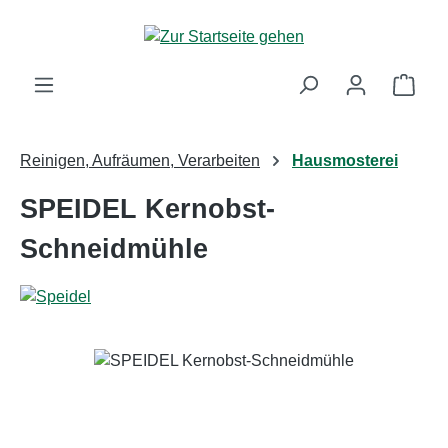
Zum Hauptinhalt springen
Ware
Reinigen, Aufräumen, Verarbeiten
Hausmosterei
SPEIDEL Kernobst-
Schneidmühle
Bildergalerie überspringen