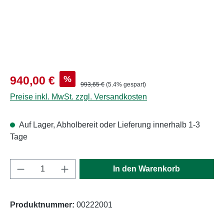
Verkaufspreis:
%
940,00 €
Regulärer Preis:
993,65 €
(5.4% gespart)
Preise inkl. MwSt. zzgl. Versandkosten
Auf Lager, Abholbereit oder Lieferung innerhalb 1-3
Tage
Produkt Anzahl: Gib den gewünschten Wert e
In den Warenkorb
Produktnummer:
00222001