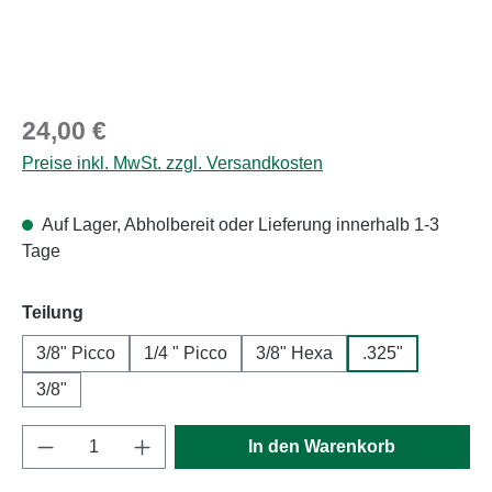
Regulärer Preis:
24,00 €
Preise inkl. MwSt. zzgl. Versandkosten
Auf Lager, Abholbereit oder Lieferung innerhalb 1-3
Tage
auswählen
Teilung
3/8" Picco
1/4 " Picco
3/8" Hexa
.325"
3/8"
Produkt Anzahl: Gib den gewünschten Wert e
In den Warenkorb