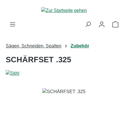
Zum Hauptinhalt springen
Ware
Sägen, Schneiden, Spalten
Zubehör
SCHÄRFSET .325
Bildergalerie überspringen