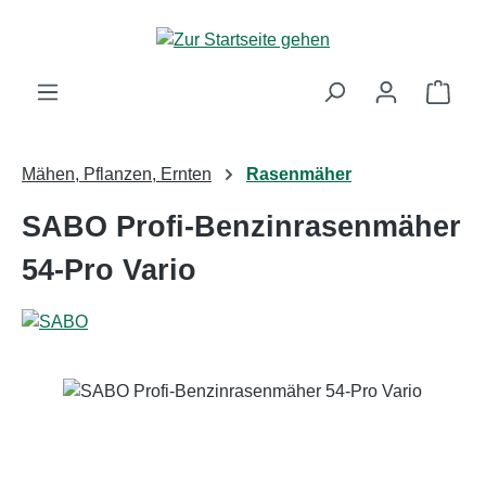
Zum Hauptinhalt springen
Ware
Mähen, Pflanzen, Ernten
Rasenmäher
SABO Profi-Benzinrasenmäher
54-Pro Vario
Bildergalerie überspringen