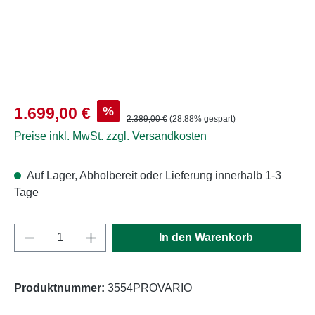
Verkaufspreis:
%
1.699,00 €
Regulärer Preis:
2.389,00 €
(28.88% gespart)
Preise inkl. MwSt. zzgl. Versandkosten
Auf Lager, Abholbereit oder Lieferung innerhalb 1-3
Tage
Produkt Anzahl: Gib den gewünschten Wert e
In den Warenkorb
Produktnummer:
3554PROVARIO