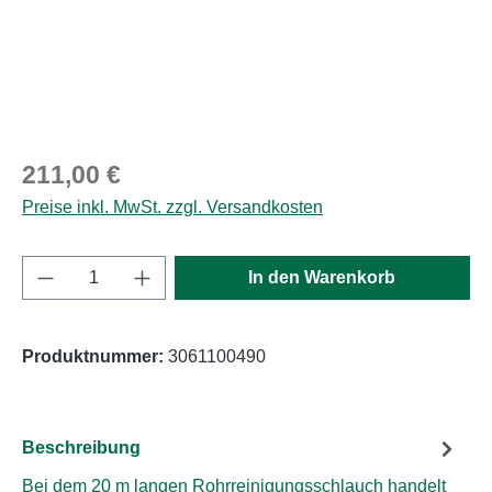
Regulärer Preis:
211,00 €
Preise inkl. MwSt. zzgl. Versandkosten
Produkt Anzahl: Gib den gewünschten Wert e
In den Warenkorb
Produktnummer:
3061100490
Beschreibung
Bei dem 20 m langen Rohrreinigungsschlauch handelt