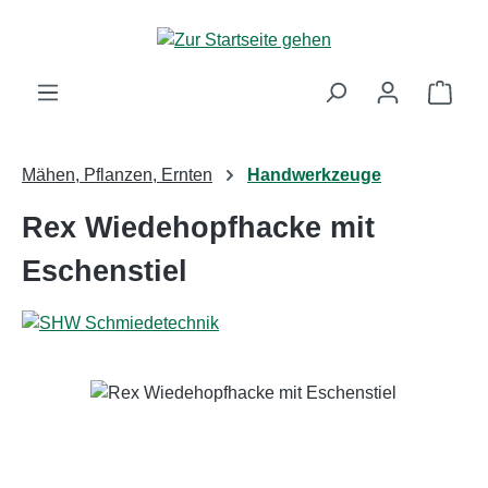
Zum Hauptinhalt springen
Ware
Mähen, Pflanzen, Ernten
Handwerkzeuge
Rex Wiedehopfhacke mit
Eschenstiel
Bildergalerie überspringen