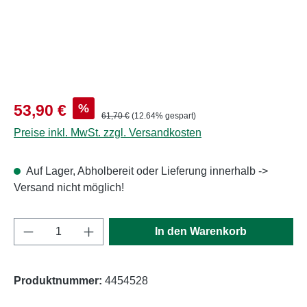
Verkaufspreis:
%
53,90 €
Regulärer Preis:
61,70 €
(12.64% gespart)
Preise inkl. MwSt. zzgl. Versandkosten
Auf Lager, Abholbereit oder Lieferung innerhalb ->
Versand nicht möglich!
Produkt Anzahl: Gib den gewünschten Wert e
In den Warenkorb
Produktnummer:
4454528