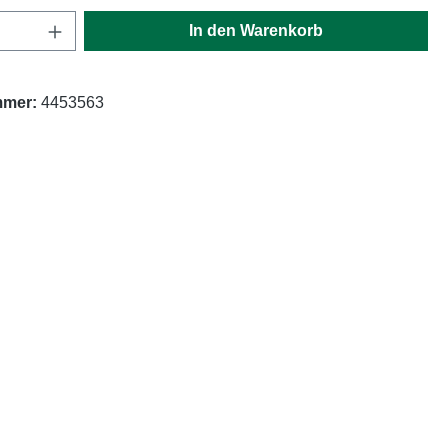
Anzahl: Gib den gewünschten Wert ein oder
In den Warenkorb
mmer:
4453563