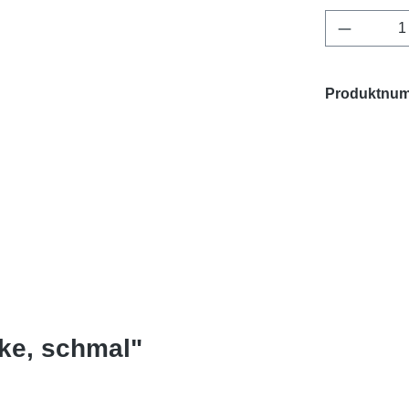
Produkt 
Produktnu
ke, schmal"