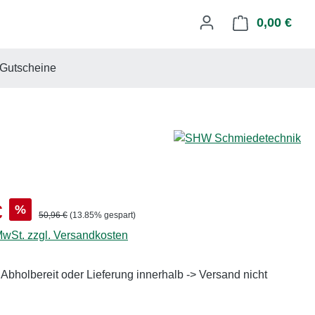
0,00 €
Ware
Gutscheine
s:
€
%
Regulärer Preis:
50,96 €
(13.85% gespart)
 MwSt. zzgl. Versandkosten
 Abholbereit oder Lieferung innerhalb -> Versand nicht