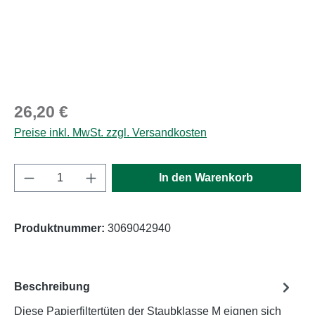
Regulärer Preis:
26,20 €
Preise inkl. MwSt. zzgl. Versandkosten
Produkt Anzahl: Gib den gewünschten Wert e
In den Warenkorb
Produktnummer:
3069042940
Beschreibung
Diese Papierfiltertüten der Staubklasse M eignen sich