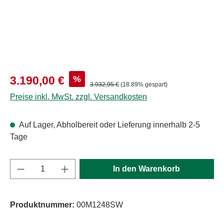
Verkaufspreis:
%
3.190,00 €
Regulärer Preis:
3.932,95 €
(18.89% gespart)
Preise inkl. MwSt. zzgl. Versandkosten
Auf Lager, Abholbereit oder Lieferung innerhalb 2-5
Tage
Produkt Anzahl: Gib den gewünschten Wert e
In den Warenkorb
Produktnummer:
00M1248SW