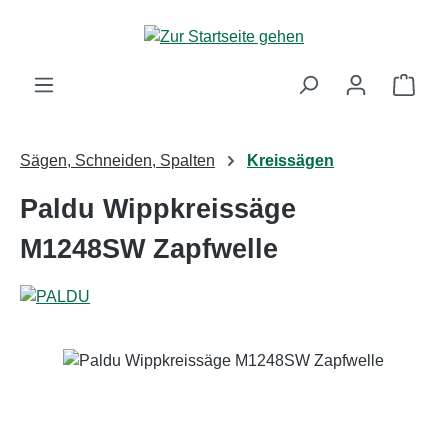
Zum Hauptinhalt springen
Ware
Sägen, Schneiden, Spalten
Kreissägen
Paldu Wippkreissäge
M1248SW Zapfwelle
Bildergalerie überspringen