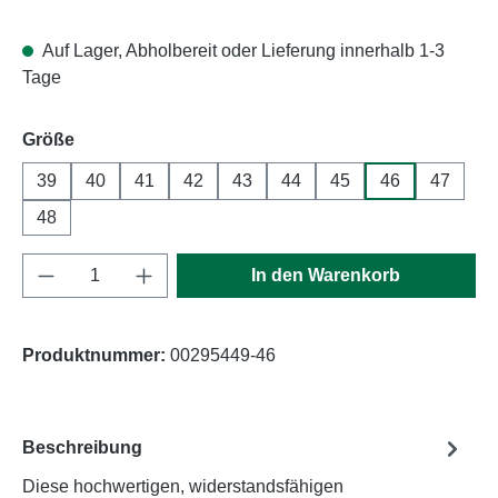
Auf Lager, Abholbereit oder Lieferung innerhalb 1-3
Tage
auswählen
Größe
39
40
41
42
43
44
45
46
47
48
Produkt Anzahl: Gib den gewünschten Wert e
In den Warenkorb
Produktnummer:
00295449-46
Beschreibung
Diese hochwertigen, widerstandsfähigen