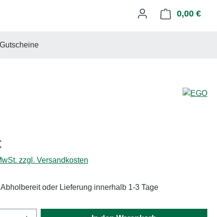
0,00 €
Ware
Gutscheine
eis:
€
 MwSt. zzgl. Versandkosten
 Abholbereit oder Lieferung innerhalb 1-3 Tage
Anzahl: Gib den gewünschten Wert ein oder