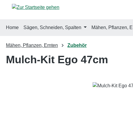
m Hauptinhalt springen
Zur Suche springen
Zur Hauptnavigation springen
Home
Sägen, Schneiden, Spalten
Mähen, Pflanzen, E
Mähen, Pflanzen, Ernten
Zubehör
Mulch-Kit Ego 47cm
Bildergalerie überspringen