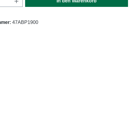
In den Warenkorb
mmer:
47ABP1900