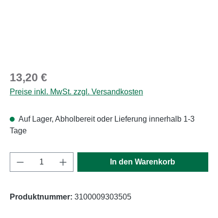
Regulärer Preis:
13,20 €
Preise inkl. MwSt. zzgl. Versandkosten
Auf Lager, Abholbereit oder Lieferung innerhalb 1-3
Tage
Produkt Anzahl: Gib den gewünschten Wert e
In den Warenkorb
Produktnummer:
3100009303505