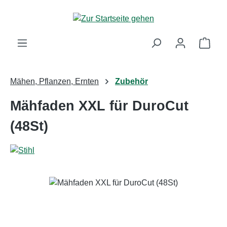
Zum Hauptinhalt springen
Ware
Mähen, Pflanzen, Ernten
Zubehör
Mähfaden XXL für DuroCut
(48St)
Bildergalerie überspringen