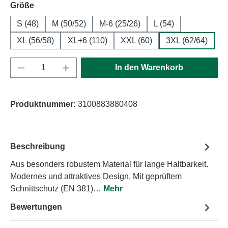
auswählen
Größe
S (48)
M (50/52)
M-6 (25/26)
L (54)
XL (56/58)
XL+6 (110)
XXL (60)
3XL (62/64)
Produkt Anzahl: Gib den gewünschten Wert e
In den Warenkorb
Produktnummer:
3100883880408
Beschreibung
Aus besonders robustem Material für lange Haltbarkeit.
Modernes und attraktives Design. Mit geprüftem
Schnittschutz (EN 381)…
Mehr
Bewertungen