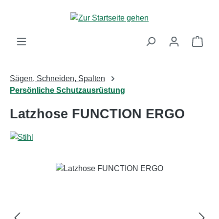
Zum Hauptinhalt springen
Ware
Sägen, Schneiden, Spalten
Persönliche Schutzausrüstung
Latzhose FUNCTION ERGO
Bildergalerie überspringen