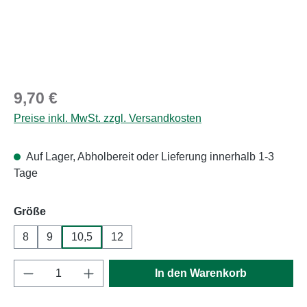
Regulärer Preis:
9,70 €
Preise inkl. MwSt. zzgl. Versandkosten
Auf Lager, Abholbereit oder Lieferung innerhalb 1-3
Tage
auswählen
Größe
8
9
10,5
12
Produkt Anzahl: Gib den gewünschten Wert e
In den Warenkorb