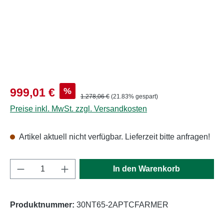
Verkaufspreis:
%
999,01 €
Regulärer Preis:
1.278,06 €
(21.83% gespart)
Preise inkl. MwSt. zzgl. Versandkosten
Artikel aktuell nicht verfügbar. Lieferzeit bitte anfragen!
Produkt Anzahl: Gib den gewünschten Wert e
In den Warenkorb
Produktnummer:
30NT65-2APTCFARMER