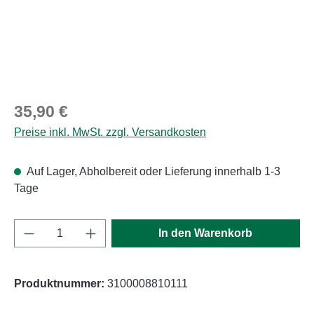
Regulärer Preis:
35,90 €
Preise inkl. MwSt. zzgl. Versandkosten
Auf Lager, Abholbereit oder Lieferung innerhalb 1-3
Tage
Produkt Anzahl: Gib den gewünschten Wert e
In den Warenkorb
Produktnummer:
3100008810111