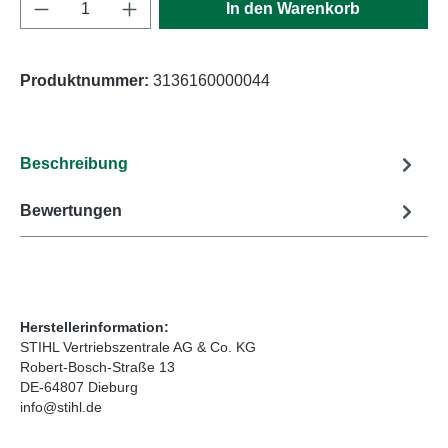
Produkt Anzahl: Gib den gewünschten Wert e
In den Warenkorb
Produktnummer:
3136160000044
Beschreibung
Bewertungen
Herstellerinformation:
STIHL Vertriebszentrale AG & Co. KG
Robert-Bosch-Straße 13
DE-64807 Dieburg
info@stihl.de