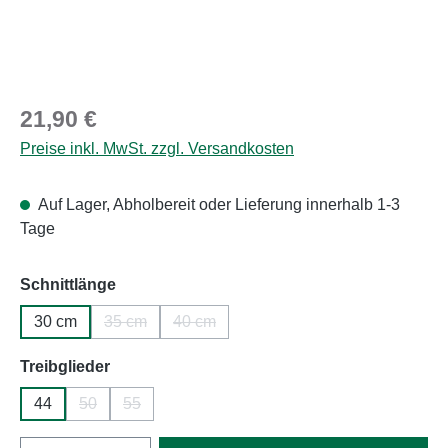
Regulärer Preis:
21,90 €
Preise inkl. MwSt. zzgl. Versandkosten
Auf Lager, Abholbereit oder Lieferung innerhalb 1-3
Tage
auswählen
Schnittlänge
30 cm
35 cm
40 cm
(Diese Option ist zurzeit nicht verfügbar.)
(Diese Option ist zurzeit nicht verfügbar.
auswählen
Treibglieder
44
50
55
(Diese Option ist zurzeit nicht verfügbar.)
(Diese Option ist zurzeit nicht verfügbar.)