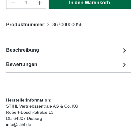
Produkt Anzahl: Gib den gewünschten Wert e
In den Warenkorb
Produktnummer:
3136700000056
Beschreibung
Bewertungen
Herstellerinformation:
STIHL Vertriebszentrale AG & Co. KG
Robert-Bosch-Straße 13
DE-64807 Dieburg
info@stihl.de