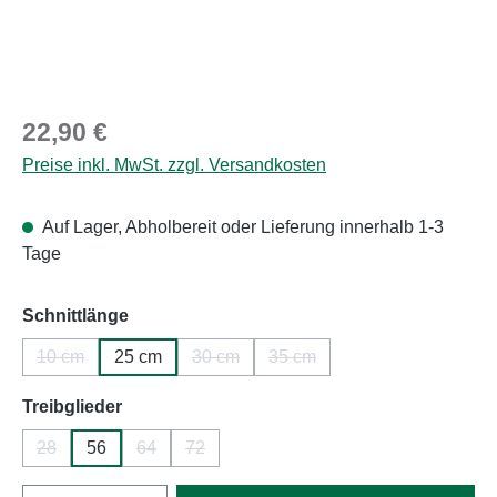
Regulärer Preis:
22,90 €
Preise inkl. MwSt. zzgl. Versandkosten
Auf Lager, Abholbereit oder Lieferung innerhalb 1-3
Tage
auswählen
Schnittlänge
10 cm
25 cm
30 cm
35 cm
(Diese Option ist zurzeit nicht verfügbar.)
(Diese Option ist zurzeit nicht verfügbar.
(Diese Option ist zurzeit nich
auswählen
Treibglieder
28
56
64
72
(Diese Option ist zurzeit nicht verfügbar.)
(Diese Option ist zurzeit nicht verfügbar.)
(Diese Option ist zurzeit nicht verfügbar.)