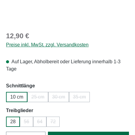
Regulärer Preis:
12,90 €
Preise inkl. MwSt. zzgl. Versandkosten
Auf Lager, Abholbereit oder Lieferung innerhalb 1-3
Tage
auswählen
Schnittlänge
10 cm
25 cm
30 cm
35 cm
(Diese Option ist zurzeit nicht verfügbar.)
(Diese Option ist zurzeit nicht verfügbar.
(Diese Option ist zurzeit nich
auswählen
Treibglieder
28
56
64
72
(Diese Option ist zurzeit nicht verfügbar.)
(Diese Option ist zurzeit nicht verfügbar.)
(Diese Option ist zurzeit nicht verfügbar.)