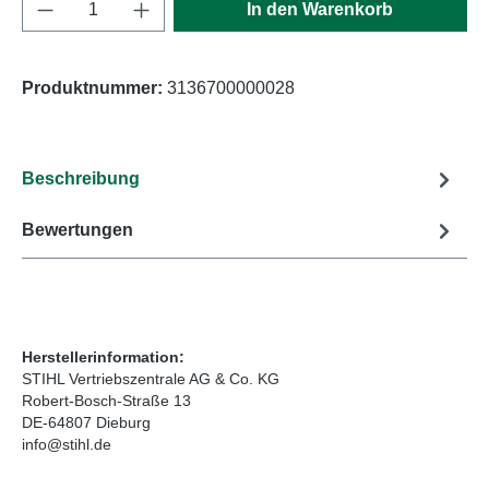
Produkt Anzahl: Gib den gewünschten Wert e
In den Warenkorb
Produktnummer:
3136700000028
Beschreibung
Bewertungen
Herstellerinformation:
STIHL Vertriebszentrale AG & Co. KG
Robert-Bosch-Straße 13
DE-64807 Dieburg
info@stihl.de