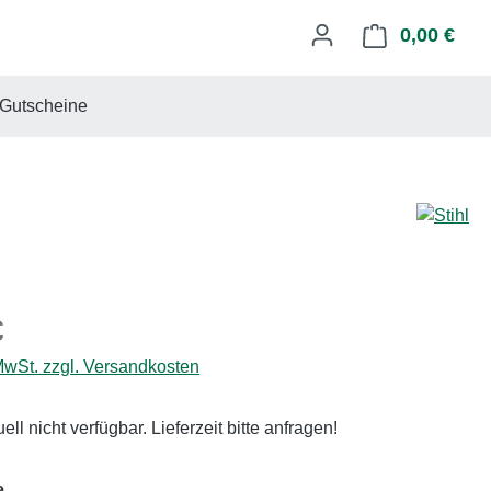
0,00 €
Ware
Gutscheine
eis:
€
 MwSt. zzgl. Versandkosten
uell nicht verfügbar. Lieferzeit bitte anfragen!
auswählen
e