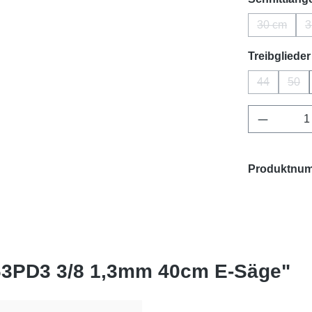
30 cm
3
(Diese Op
Treibglieder
44
50
(Diese Opti
(Die
Produkt 
Produktnu
63PD3 3/8 1,3mm 40cm E-Säge"