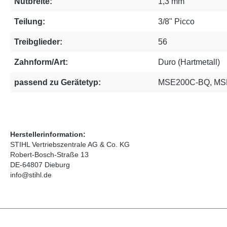
Nutbreite:
1,3 mm
Teilung:
3/8" Picco
Treibglieder:
56
Zahnform/Art:
Duro (Hartmetall)
passend zu Gerätetyp:
MSE200C-BQ, MS
Herstellerinformation:
STIHL Vertriebszentrale AG & Co. KG
Robert-Bosch-Straße 13
DE-64807 Dieburg
info@stihl.de