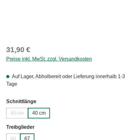
Regulärer Preis:
31,90 €
Preise inkl. MwSt. zzgl. Versandkosten
Auf Lager, Abholbereit oder Lieferung innerhalb 1-3
Tage
auswählen
Schnittlänge
35 cm
40 cm
(Diese Option ist zurzeit nicht verfügbar.)
auswählen
Treibglieder
60
67