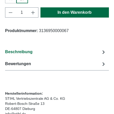
(Diese Option ist zurzeit nicht verfügbar.)
Produkt Anzahl: Gib den gewünschten Wert e
In den Warenkorb
Produktnummer:
3136950000067
Beschreibung
Bewertungen
Herstellerinformation:
STIHL Vertriebszentrale AG & Co. KG
Robert-Bosch-Straße 13
DE-64807 Dieburg
info@stihl.de