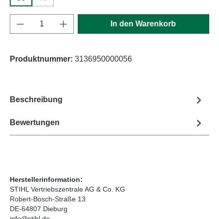
(Diese Option ist zurzeit nicht verfügbar.)
Produkt Anzahl: Gib den gewünschten Wert e
In den Warenkorb
Produktnummer:
3136950000056
Beschreibung
Bewertungen
Herstellerinformation:
STIHL Vertriebszentrale AG & Co. KG
Robert-Bosch-Straße 13
DE-64807 Dieburg
info@stihl.de