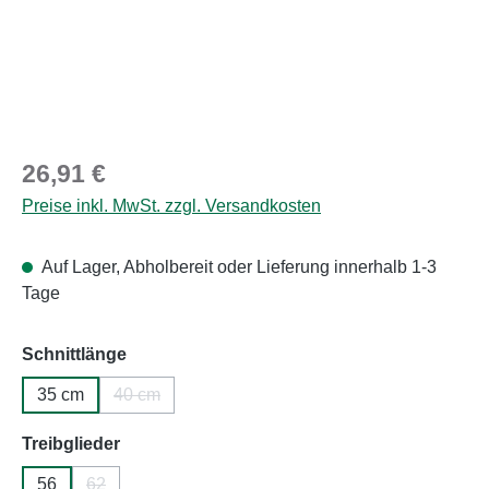
Regulärer Preis:
26,91 €
Preise inkl. MwSt. zzgl. Versandkosten
Auf Lager, Abholbereit oder Lieferung innerhalb 1-3
Tage
auswählen
Schnittlänge
35 cm
40 cm
(Diese Option ist zurzeit nicht verfügbar.)
auswählen
Treibglieder
56
62