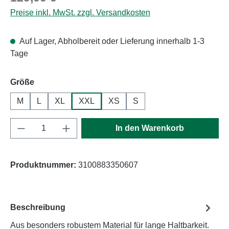
Preise inkl. MwSt. zzgl. Versandkosten
Auf Lager, Abholbereit oder Lieferung innerhalb 1-3
Tage
auswählen
Größe
M
L
XL
XXL
XS
S
Produkt Anzahl: Gib den gewünschten Wert e
In den Warenkorb
Produktnummer:
3100883350607
Beschreibung
Aus besonders robustem Material für lange Haltbarkeit.