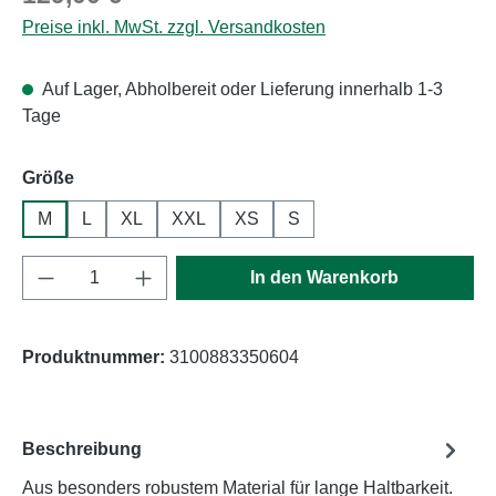
Preise inkl. MwSt. zzgl. Versandkosten
Auf Lager, Abholbereit oder Lieferung innerhalb 1-3
Tage
auswählen
Größe
M
L
XL
XXL
XS
S
Produkt Anzahl: Gib den gewünschten Wert e
In den Warenkorb
Produktnummer:
3100883350604
Beschreibung
Aus besonders robustem Material für lange Haltbarkeit.