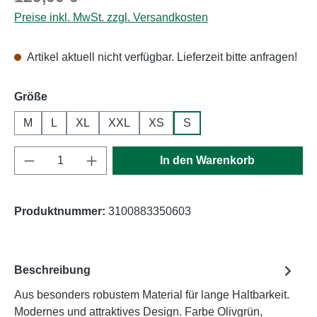
Preise inkl. MwSt. zzgl. Versandkosten
Artikel aktuell nicht verfügbar. Lieferzeit bitte anfragen!
auswählen
Größe
M
L
XL
XXL
XS
S
Produkt Anzahl: Gib den gewünschten Wert e
In den Warenkorb
Produktnummer:
3100883350603
Beschreibung
Aus besonders robustem Material für lange Haltbarkeit.
Modernes und attraktives Design. Farbe Olivgrün,