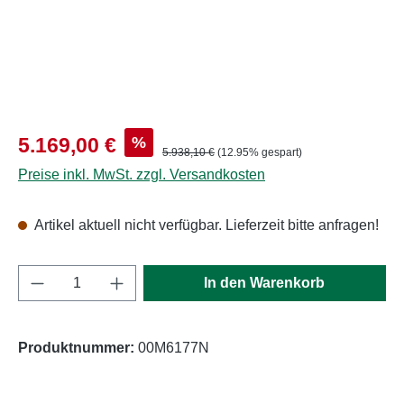
Verkaufspreis:
%
5.169,00 €
Regulärer Preis:
5.938,10 €
(12.95% gespart)
Preise inkl. MwSt. zzgl. Versandkosten
Artikel aktuell nicht verfügbar. Lieferzeit bitte anfragen!
Produkt Anzahl: Gib den gewünschten Wert e
In den Warenkorb
Produktnummer:
00M6177N