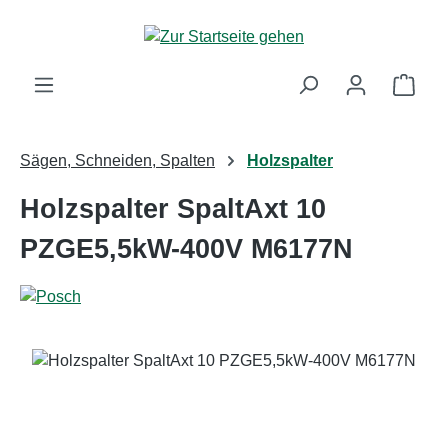
Zum Hauptinhalt springen
Ware
Sägen, Schneiden, Spalten
Holzspalter
Holzspalter SpaltAxt 10
PZGE5,5kW-400V M6177N
Bildergalerie überspringen