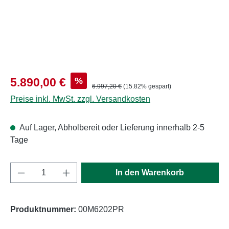
Verkaufspreis:
%
5.890,00 €
Regulärer Preis:
6.997,20 €
(15.82% gespart)
Preise inkl. MwSt. zzgl. Versandkosten
Auf Lager, Abholbereit oder Lieferung innerhalb 2-5
Tage
Produkt Anzahl: Gib den gewünschten Wert e
In den Warenkorb
Produktnummer:
00M6202PR