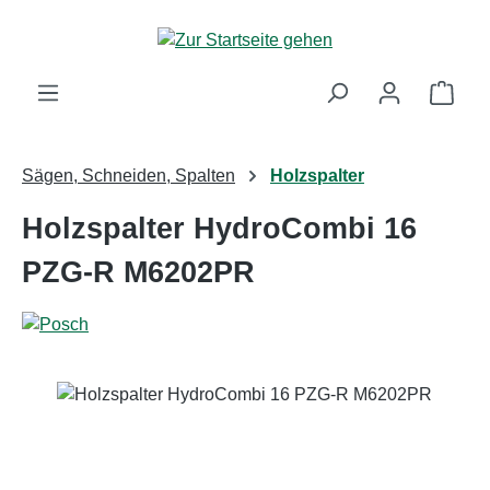
Zum Hauptinhalt springen
Ware
Sägen, Schneiden, Spalten
Holzspalter
Holzspalter HydroCombi 16
PZG-R M6202PR
Bildergalerie überspringen