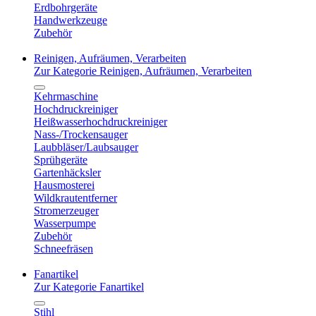
Erdbohrgeräte
Handwerkzeuge
Zubehör
Reinigen, Aufräumen, Verarbeiten
Zur Kategorie Reinigen, Aufräumen, Verarbeiten
Kehrmaschine
Hochdruckreiniger
Heißwasserhochdruckreiniger
Nass-/Trockensauger
Laubbläser/Laubsauger
Sprühgeräte
Gartenhäcksler
Hausmosterei
Wildkrautentferner
Stromerzeuger
Wasserpumpe
Zubehör
Schneefräsen
Fanartikel
Zur Kategorie Fanartikel
Stihl