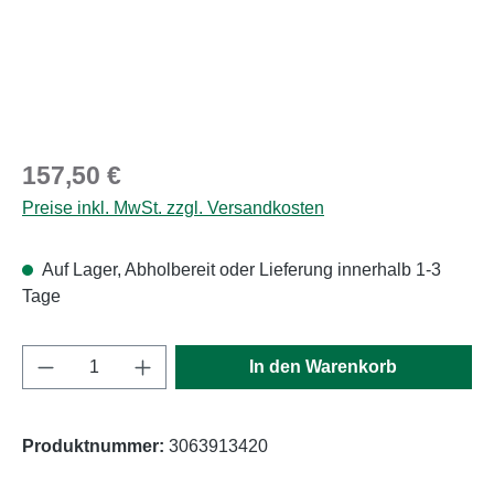
Regulärer Preis:
157,50 €
Preise inkl. MwSt. zzgl. Versandkosten
Auf Lager, Abholbereit oder Lieferung innerhalb 1-3
Tage
Produkt Anzahl: Gib den gewünschten Wert e
In den Warenkorb
Produktnummer:
3063913420