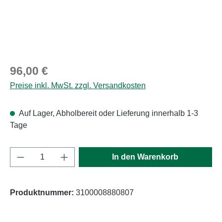
Regulärer Preis:
96,00 €
Preise inkl. MwSt. zzgl. Versandkosten
Auf Lager, Abholbereit oder Lieferung innerhalb 1-3
Tage
Produkt Anzahl: Gib den gewünschten Wert e
In den Warenkorb
Produktnummer:
3100008880807