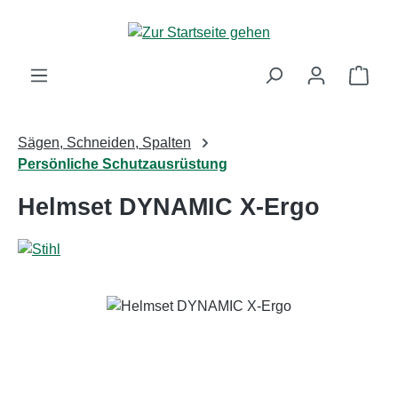
Zum Hauptinhalt springen
Ware
Sägen, Schneiden, Spalten
Persönliche Schutzausrüstung
Helmset DYNAMIC X-Ergo
Bildergalerie überspringen