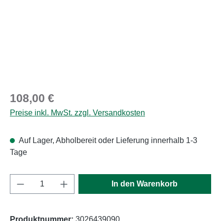
Regulärer Preis:
108,00 €
Preise inkl. MwSt. zzgl. Versandkosten
Auf Lager, Abholbereit oder Lieferung innerhalb 1-3
Tage
Produkt Anzahl: Gib den gewünschten Wert e
In den Warenkorb
Produktnummer:
3026439090