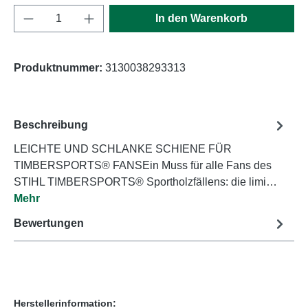
Produkt Anzahl: Gib den gewünschten Wert e
In den Warenkorb
Produktnummer:
3130038293313
Beschreibung
LEICHTE UND SCHLANKE SCHIENE FÜR
TIMBERSPORTS® FANSEin Muss für alle Fans des
STIHL TIMBERSPORTS® Sportholzfällens: die limi…
Mehr
Bewertungen
Herstellerinformation: