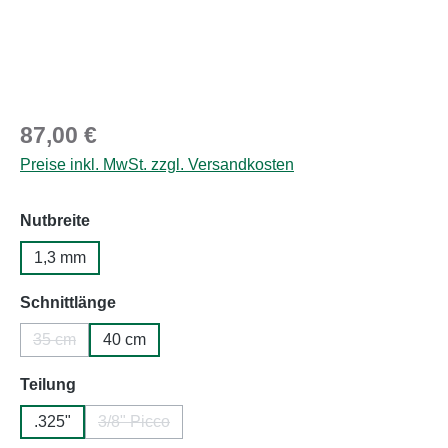
Regulärer Preis:
87,00 €
Preise inkl. MwSt. zzgl. Versandkosten
auswählen
Nutbreite
1,3 mm
auswählen
Schnittlänge
35 cm
40 cm
(Diese Option ist zurzeit nicht verfügbar.)
auswählen
Teilung
.325"
3/8" Picco
(Diese Option ist zurzeit nicht verfügbar.)