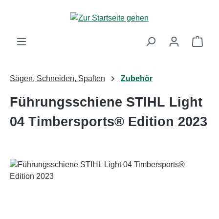
Zum Hauptinhalt springen
Ware
Sägen, Schneiden, Spalten
Zubehör
Führungsschiene STIHL Light
04 Timbersports® Edition 2023
Bildergalerie überspringen