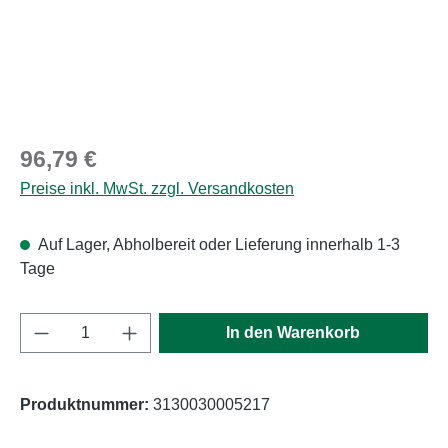
Regulärer Preis:
96,79 €
Preise inkl. MwSt. zzgl. Versandkosten
Auf Lager, Abholbereit oder Lieferung innerhalb 1-3
Tage
Produkt Anzahl: Gib den gewünschten Wert e
In den Warenkorb
Produktnummer:
3130030005217