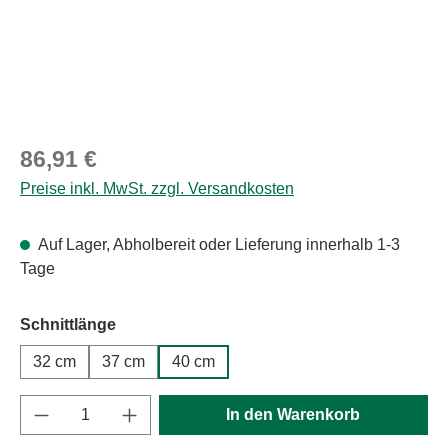
Regulärer Preis:
86,91 €
Preise inkl. MwSt. zzgl. Versandkosten
Auf Lager, Abholbereit oder Lieferung innerhalb 1-3
Tage
auswählen
Schnittlänge
32 cm
37 cm
40 cm
Produkt Anzahl: Gib den gewünschten Wert e
In den Warenkorb