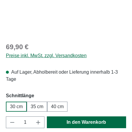
Regulärer Preis:
69,90 €
Preise inkl. MwSt. zzgl. Versandkosten
Auf Lager, Abholbereit oder Lieferung innerhalb 1-3
Tage
auswählen
Schnittlänge
30 cm
35 cm
40 cm
Produkt Anzahl: Gib den gewünschten Wert e
In den Warenkorb