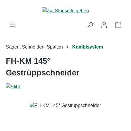
Zum Hauptinhalt springen
Ware
Sägen, Schneiden, Spalten
Kombisystem
FH-KM 145°
Gestrüppschneider
Bildergalerie überspringen