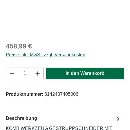
Regulärer Preis:
458,99 €
Preise inkl. MwSt. zzgl. Versandkosten
Produkt Anzahl: Gib den gewünschten Wert e
In den Warenkorb
Produktnummer:
3142437405006
Beschreibung
KOMBIWERKZEUG GESTRÜPPSCHNEIDER MIT