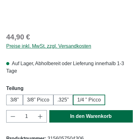
Regulärer Preis:
44,90 €
Preise inkl. MwSt. zzgl. Versandkosten
Auf Lager, Abholbereit oder Lieferung innerhalb 1-3
Tage
auswählen
Teilung
3/8"
3/8" Picco
.325"
1/4 " Picco
Produkt Anzahl: Gib den gewünschten Wert e
In den Warenkorb
Produktnummer:
3156057504306