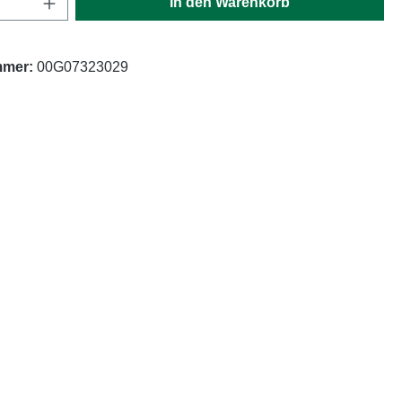
In den Warenkorb
mmer:
00G07323029