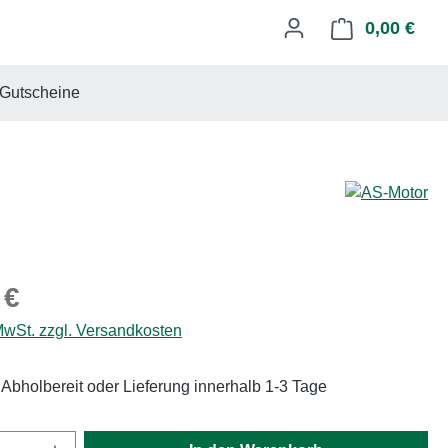
0,00 €
Ware
Gutscheine
eis:
 €
 MwSt. zzgl. Versandkosten
 Abholbereit oder Lieferung innerhalb 1-3 Tage
Anzahl: Gib den gewünschten Wert ein oder