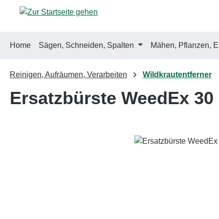
m Hauptinhalt springen
Zur Suche springen
Zur Hauptnavigation springen
Home
Sägen, Schneiden, Spalten
Mähen, Pflanzen, E
Reinigen, Aufräumen, Verarbeiten
Wildkrautentferner
Ersatzbürste WeedEx 30 
Bildergalerie überspringen