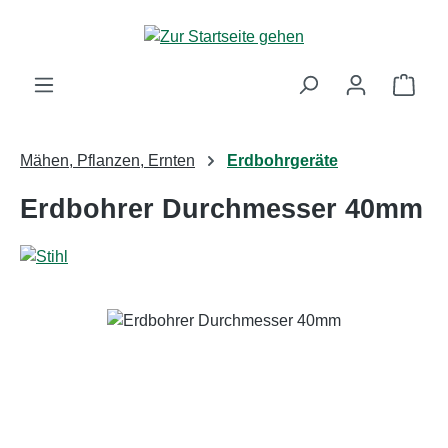
Zum Hauptinhalt springen
Ware
Mähen, Pflanzen, Ernten
Erdbohrgeräte
Erdbohrer Durchmesser 40mm
Bildergalerie überspringen