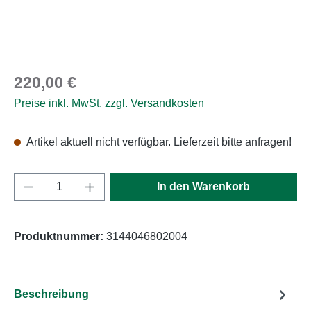
Regulärer Preis:
220,00 €
Preise inkl. MwSt. zzgl. Versandkosten
Artikel aktuell nicht verfügbar. Lieferzeit bitte anfragen!
Produkt Anzahl: Gib den gewünschten Wert e
In den Warenkorb
Produktnummer:
3144046802004
Beschreibung