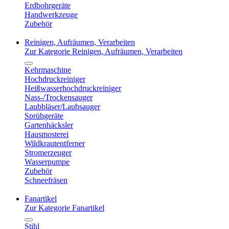
Erdbohrgeräte
Handwerkzeuge
Zubehör
Reinigen, Aufräumen, Verarbeiten
Zur Kategorie Reinigen, Aufräumen, Verarbeiten
Kehrmaschine
Hochdruckreiniger
Heißwasserhochdruckreiniger
Nass-/Trockensauger
Laubbläser/Laubsauger
Sprühgeräte
Gartenhäcksler
Hausmosterei
Wildkrautentferner
Stromerzeuger
Wasserpumpe
Zubehör
Schneefräsen
Fanartikel
Zur Kategorie Fanartikel
Stihl