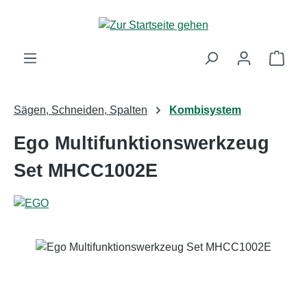
Zum Hauptinhalt springen
Ware
Sägen, Schneiden, Spalten
Kombisystem
Ego Multifunktionswerkzeug
Set MHCC1002E
Bildergalerie überspringen