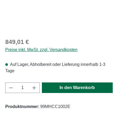
Regulärer Preis:
849,01 €
Preise inkl. MwSt. zzgl. Versandkosten
Auf Lager, Abholbereit oder Lieferung innerhalb 1-3
Tage
Produkt Anzahl: Gib den gewünschten Wert e
In den Warenkorb
Produktnummer:
99MHCC1002E