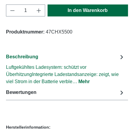
Produkt Anzahl: Gib den gewünschten Wert e
In den Warenkorb
Produktnummer:
47CHX5500
Beschreibung
Luftgekühltes Ladesystem: schützt vor
ÜberhitzungIntegrierte Ladestandsanzeige: zeigt, wie
viel Strom in der Batterie verble…
Mehr
Bewertungen
Herstellerinformation: