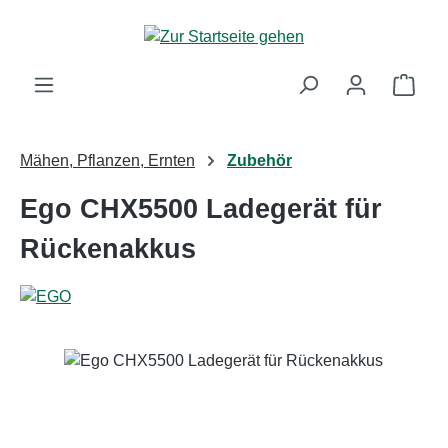
Zum Hauptinhalt springen
Ware
Mähen, Pflanzen, Ernten
Zubehör
Ego CHX5500 Ladegerät für
Rückenakkus
Bildergalerie überspringen