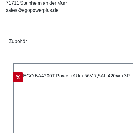
71711 Steinheim an der Murr
sales@egopowerplus.de
Zubehör
Produktgalerie überspringen
Rabatt
%