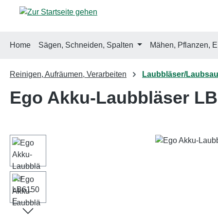
m Hauptinhalt springen
Zur Suche springen
Zur Hauptnavigation springen
Home
Sägen, Schneiden, Spalten
Mähen, Pflanzen, E
Reinigen, Aufräumen, Verarbeiten
Laubbläser/Laubsau
Ego Akku-Laubbläser L
Bildergalerie überspringen