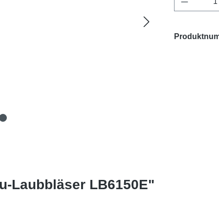
Produktnu
ku-Laubbläser LB6150E"