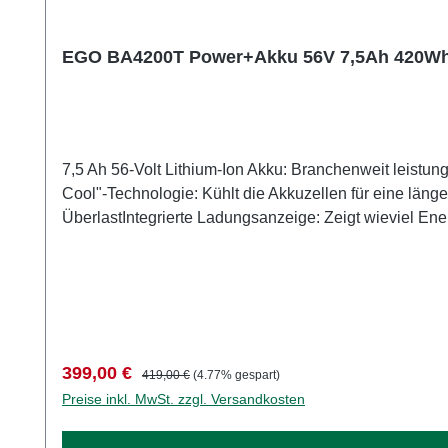
EGO BA4200T Power+Akku 56V 7,5Ah 420W
7,5 Ah 56-Volt Lithium-Ion Akku: Branchenweit leistu
Cool"-Technologie: Kühlt die Akkuzellen für eine län
ÜberlastIntegrierte Ladungsanzeige: Zeigt wieviel Ener
Minuten mit dem Standardladegerät.Kompatibel zu a
Verkaufspreis:
Regulärer Preis:
399,00 €
419,00 €
(4.77% gespart)
Preise inkl. MwSt. zzgl. Versandkosten