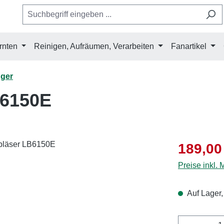
rnten
Reinigen, Aufräumen, Verarbeiten
Fanartikel
ger
B6150E
Verkaufsprei
189,00
Preise inkl.
Auf Lager,
Produkt 