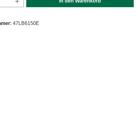
In den Warenkorb
mmer:
47LB6150E