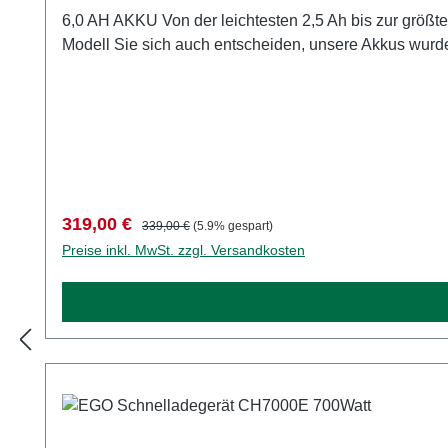
6,0 AH AKKU Von der leichtesten 2,5 Ah bis zur größten 12 Ah Kapazität – mit zunehmender Größe der Akkus steigen auch die Stromkapazität und die Laufzeit. Für welches
Modell Sie sich auch entscheiden, unsere Akkus wurde
Verkaufspreis:
Regulärer Preis:
319,00 €
339,00 €
(5.9% gespart)
Preise inkl. MwSt. zzgl. Versandkosten