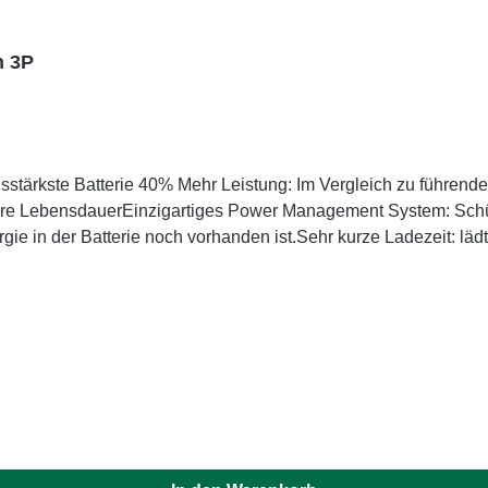
h 3P
ngsstärkste Batterie 40% Mehr Leistung: Im Vergleich zu führe
gere LebensdauerEinzigartiges Power Management System: Schüt
gie in der Batterie noch vorhanden ist.Sehr kurze Ladezeit: lä
llen EGO Power+ Gartenwerkzeugen