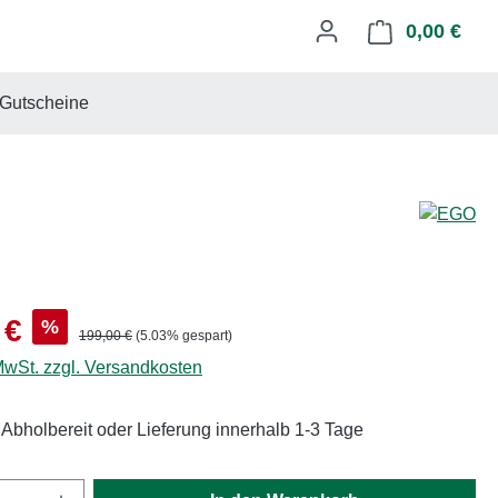
0,00 €
Ware
Gutscheine
s:
 €
%
Regulärer Preis:
199,00 €
(5.03% gespart)
 MwSt. zzgl. Versandkosten
 Abholbereit oder Lieferung innerhalb 1-3 Tage
Anzahl: Gib den gewünschten Wert ein oder