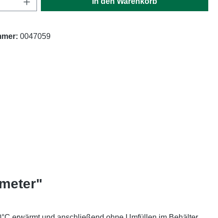
In den Warenkorb
mmer:
0047059
ometer"
 90°C erwärmt und anschließend ohne Umfüllen im Behälter