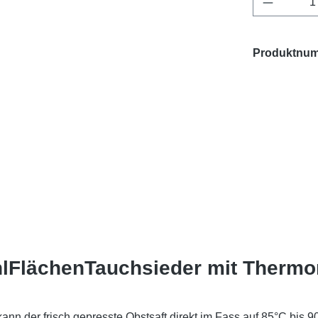
Produktnu
l­Flächen­Tauchsieder mit Therm
ann der frisch gepresste Obstsaft direkt im Fass auf 85°C bis