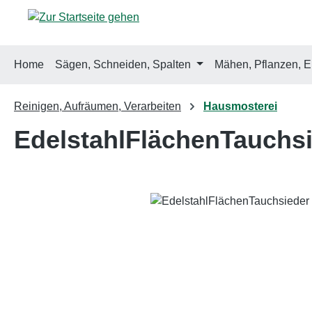
m Hauptinhalt springen
Zur Suche springen
Zur Hauptnavigation springen
Home
Sägen, Schneiden, Spalten
Mähen, Pflanzen, E
Reinigen, Aufräumen, Verarbeiten
Hausmosterei
Edelstahl­Flächen­Tauch
Bildergalerie überspringen