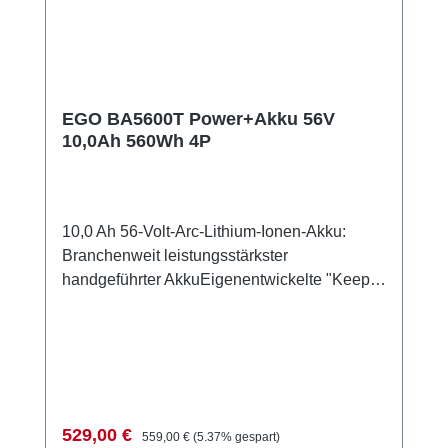
EGO BA5600T Power+Akku 56V
10,0Ah 560Wh 4P
10,0 Ah 56-Volt-Arc-Lithium-Ionen-Akku:
Branchenweit leistungsstärkster
handgeführter AkkuEigenentwickelte "Keep
Cool"-Technologie: Kühlt die Akkuzellen für
eine längere LebensdauerEinzigartiges
Power Management System: Schützt die
Batterien vor gefährlichen Stromspitzen und
ÜberlastungIntegrierte Ladungsanzeige:
Zeigt wie viel Energie in der Batterie noch
Verkaufspreis:
Regulärer Preis:
529,00 €
559,00 €
(5.37% gespart)
vorhanden istSehr kurze Ladezeit: Voll in 70