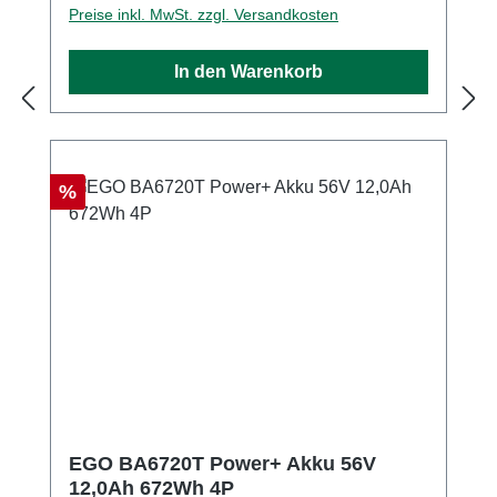
Preise inkl. MwSt. zzgl. Versandkosten
Minuten mit dem Schnellladegerät190
Minuten Ladezeit mit dem
In den Warenkorb
StandardladegerätKompatibel zu allen EGO
Power+ Gartenwerkzeugen
Rabatt
%
EGO BA6720T Power+ Akku 56V
12,0Ah 672Wh 4P