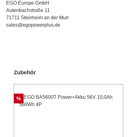
EGO Europe GmbH
Autenbachstraße 11
71711 Steinheim an der Murr
sales@egopowerplus.de
Produktgalerie überspringen
Zubehör
Rabatt
%