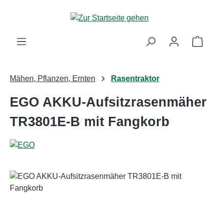
Zum Hauptinhalt springen
Ware
Mähen, Pflanzen, Ernten
Rasentraktor
EGO AKKU-Aufsitzrasenmäher
TR3801E-B mit Fangkorb
Bildergalerie überspringen