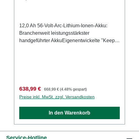
12,0 Ah 56-Volt-Arc-Lithium-Ionen-Akku:
Branchenweit leistungsstärkster
handgeführter AkkuEigenentwickelte "Keep
Cool"-Technologie: Kühlt die Akkuzellen für
eine längere LebensdauerEinzigartiges
Power Management System: Schützt die
Batterien vor gefährlichen Stromspitzen und
ÜberlastungIntegrierte Ladungsanzeige:
Zeigt wie viel Energie in der Batterie noch
Verkaufspreis:
Regulärer Preis:
638,99 €
668,99 €
(4.48% gespart)
vorhanden istKompatibel zu allen EGO
Preise inkl. MwSt. zzgl. Versandkosten
Power+ Gartenwerkzeugen
In den Warenkorb
Service-Hotline