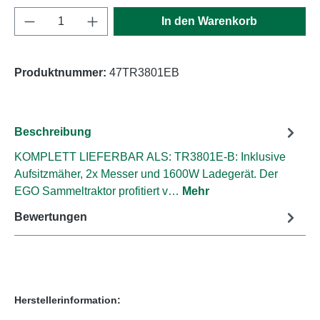
Produkt Anzahl: Gib den gewünschten Wert e
In den Warenkorb
Produktnummer:
47TR3801EB
Beschreibung
KOMPLETT LIEFERBAR ALS: TR3801E-B: Inklusive
Aufsitzmäher, 2x Messer und 1600W Ladegerät. Der
EGO Sammeltraktor profitiert v…
Mehr
Bewertungen
Herstellerinformation: