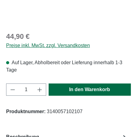
Regulärer Preis:
44,90 €
Preise inkl. MwSt. zzgl. Versandkosten
Auf Lager, Abholbereit oder Lieferung innerhalb 1-3
Tage
Produkt Anzahl: Gib den gewünschten Wert e
In den Warenkorb
Produktnummer:
3140057102107
Beschreibung