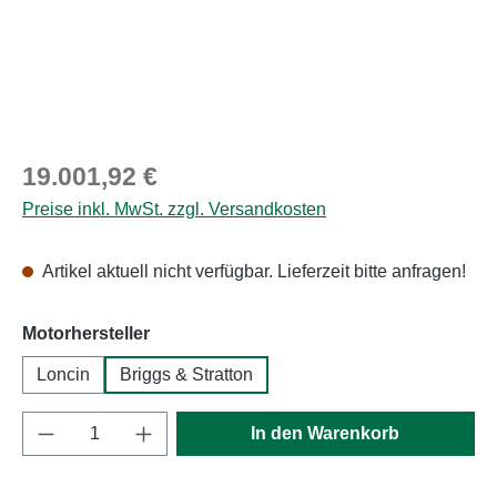
Regulärer Preis:
19.001,92 €
Preise inkl. MwSt. zzgl. Versandkosten
Artikel aktuell nicht verfügbar. Lieferzeit bitte anfragen!
auswählen
Motorhersteller
Loncin
Briggs & Stratton
Produkt Anzahl: Gib den gewünschten Wert e
In den Warenkorb