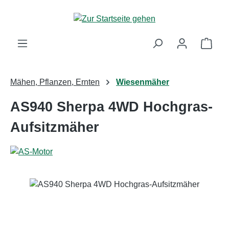
Zum Hauptinhalt springen
Ware
Mähen, Pflanzen, Ernten
Wiesenmäher
AS940 Sherpa 4WD Hochgras-
Aufsitzmäher
Bildergalerie überspringen