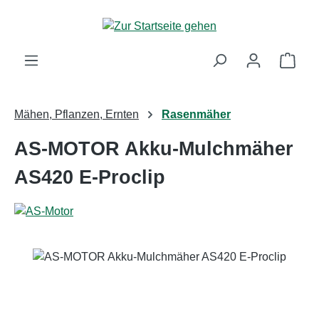
Zum Hauptinhalt springen
Ware
Mähen, Pflanzen, Ernten
Rasenmäher
AS-MOTOR Akku-Mulchmäher
AS420 E-Proclip
Bildergalerie überspringen