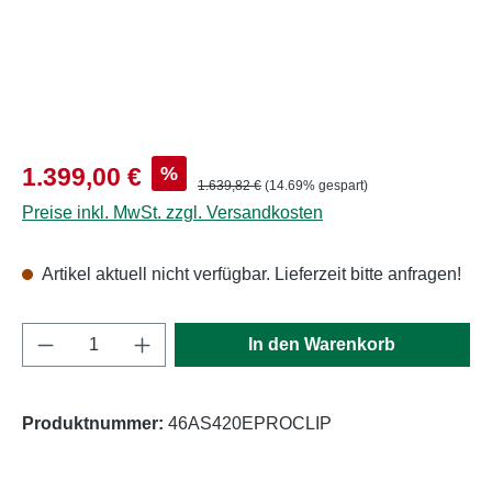
Verkaufspreis:
%
1.399,00 €
Regulärer Preis:
1.639,82 €
(14.69% gespart)
Preise inkl. MwSt. zzgl. Versandkosten
Artikel aktuell nicht verfügbar. Lieferzeit bitte anfragen!
Produkt Anzahl: Gib den gewünschten Wert e
In den Warenkorb
Produktnummer:
46AS420EPROCLIP