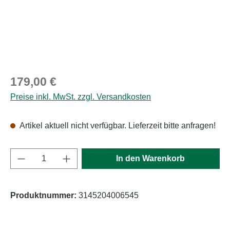
Regulärer Preis:
179,00 €
Preise inkl. MwSt. zzgl. Versandkosten
Artikel aktuell nicht verfügbar. Lieferzeit bitte anfragen!
Produkt Anzahl: Gib den gewünschten Wert e
In den Warenkorb
Produktnummer:
3145204006545