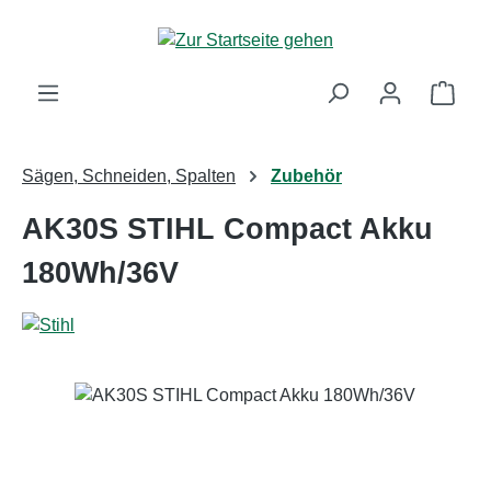
Zum Hauptinhalt springen
Ware
Sägen, Schneiden, Spalten
Zubehör
AK30S STIHL Compact Akku
180Wh/36V
Bildergalerie überspringen